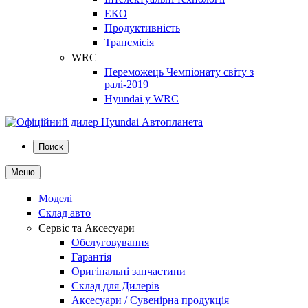
ЕКО
Продуктивність
Трансмісія
WRC
Переможець Чемпіонату світу з
ралі-2019
Hyundai у WRC
Поиск
Меню
Моделі
Склад авто
Сервіс та Аксесуари
Обслуговування
Гарантія
Оригінальні запчастини
Склад для Дилерів
Аксесуари / Сувенірна продукція