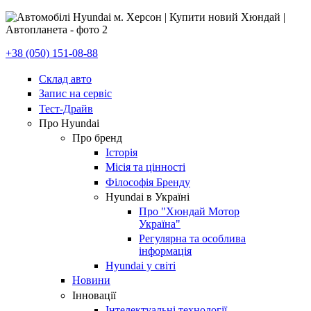
+38 (050) 151-08-88
Склад авто
Запис на сервіс
Тест-Драйв
Про Hyundai
Про бренд
Історія
Місія та цінності
Філософія Бренду
Hyundai в Україні
Про "Хюндай Мотор
Україна"
Регулярна та особлива
інформація
Hyundai у світі
Новини
Інновації
Інтелектуальні технології