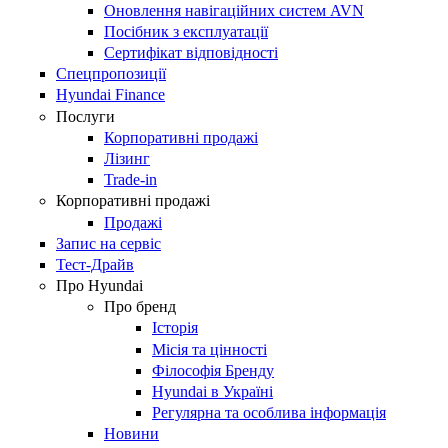
Оновлення навігаційних систем AVN
Посібник з експлуатації
Сертифікат відповідності
Спецпропозиції
Hyundai Finance
Послуги
Корпоративні продажі
Лізинг
Trade-in
Корпоративні продажі
Продажі
Запис на сервіс
Тест-Драйв
Про Hyundai
Про бренд
Історія
Місія та цінності
Філософія Бренду
Hyundai в Україні
Регулярна та особлива інформація
Новини