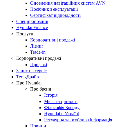
Оновлення навігаційних систем AVN
Посібник з експлуатації
Сертифікат відповідності
Спецпропозиції
Hyundai Finance
Послуги
Корпоративні продажі
Лізинг
Trade-in
Корпоративні продажі
Продажі
Запис на сервіс
Тест-Драйв
Про Hyundai
Про бренд
Історія
Місія та цінності
Філософія Бренду
Hyundai в Україні
Регулярна та особлива інформація
Новини