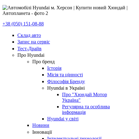
+38 (050) 151-08-88
Склад авто
Запис на сервіс
Тест-Драйв
Про Hyundai
Про бренд
Історія
Місія та цінності
Філософія Бренду
Hyundai в Україні
Про "Хюндай Мотор
Україна"
Регулярна та особлива
інформація
Hyundai у світі
Новини
Інновації
Інтелектуальні технології