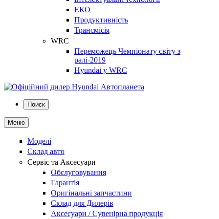
ЕКО
Продуктивність
Трансмісія
WRC
Переможець Чемпіонату світу з
ралі-2019
Hyundai у WRC
Поиск
Меню
Моделі
Склад авто
Сервіс та Аксесуари
Обслуговування
Гарантія
Оригінальні запчастини
Склад для Дилерів
Аксесуари / Сувенірна продукція