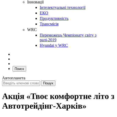
Інновації
Інтелектуальні технології
ЕКО
Продуктивність
Трансмісія
WRC
Переможець Чемпіонату світу з
ралі-2019
Hyundai у WRC
Поиск
Автопланета
Акція «Твоє комфортне літо з
Автотрейдінг-Харків»