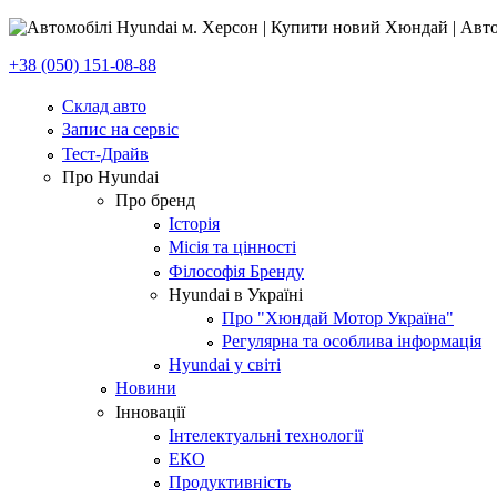
+38 (050) 151-08-88
Склад авто
Запис на сервіс
Тест-Драйв
Про Hyundai
Про бренд
Історія
Місія та цінності
Філософія Бренду
Hyundai в Україні
Про "Хюндай Мотор Україна"
Регулярна та особлива інформація
Hyundai у світі
Новини
Інновації
Інтелектуальні технології
ЕКО
Продуктивність