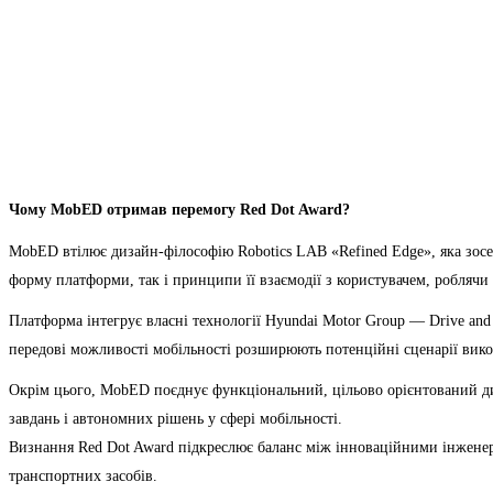
Чому MobED отримав перемогу Red Dot Award?
MobED втілює дизайн-філософію Robotics LAB «Refined Edge», яка зосе
форму платформи, так і принципи її взаємодії з користувачем, робляч
Платформа інтегрує власні технології Hyundai Motor Group — Drive and 
передові можливості мобільності розширюють потенційні сценарії вик
Окрім цього, MobED поєднує функціональний, цільово орієнтований диз
завдань і автономних рішень у сфері мобільності.
Визнання Red Dot Award підкреслює баланс між інноваційними інженер
транспортних засобів.