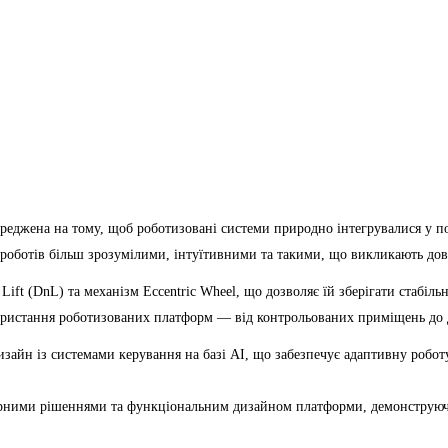
реджена на тому, щоб роботизовані системи природно інтегрувалися у п
и роботів більш зрозумілими, інтуїтивними та такими, що викликають до
Lift (DnL) та механізм Eccentric Wheel, що дозволяє їй зберігати стабіл
ористання роботизованих платформ — від контрольованих приміщень до 
айн із системами керування на базі AI, що забезпечує адаптивну роботу
ними рішеннями та функціональним дизайном платформи, демонструючи, 