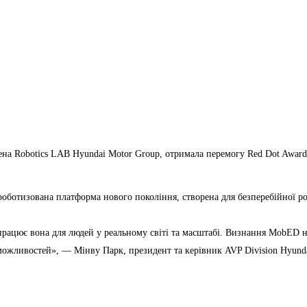
ена Robotics LAB Hyundai Motor Group, отримала перемогу Red Dot Awar
ботизована платформа нового покоління, створена для безперебійної роб
 працює вона для людей у реальному світі та масштабі. Визнання MobED 
 можливостей», — Мінву Парк, президент та керівник AVP Division Hyund