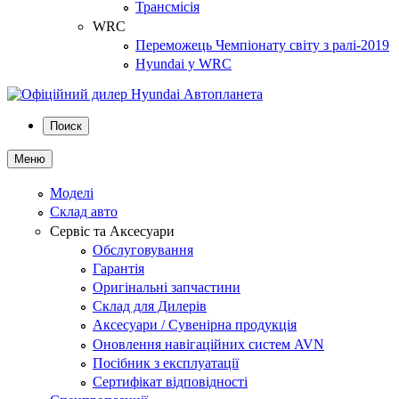
Трансмісія
WRC
Переможець Чемпіонату світу з ралі-2019
Hyundai у WRC
Поиск
Меню
Моделі
Склад авто
Сервіс та Аксесуари
Обслуговування
Гарантія
Оригінальні запчастини
Склад для Дилерів
Аксесуари / Сувенірна продукція
Оновлення навігаційних систем AVN
Посібник з експлуатації
Сертифікат відповідності