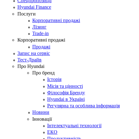
Спецпропозиції
Hyundai Finance
Послуги
Корпоративні продажі
Лізинг
Trade-in
Корпоративні продажі
Продажі
Запис на сервіс
Тест-Драйв
Про Hyundai
Про бренд
Історія
Місія та цінності
Філософія Бренду
Hyundai в Україні
Регулярна та особлива інформація
Новини
Інновації
Інтелектуальні технології
ЕКО
Продуктивність