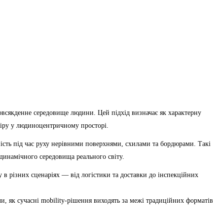
овсякденне середовище людини. Цей підхід визначає як характерну
віру у людиноцентричному просторі.
ьність під час руху нерівними поверхнями, схилами та бордюрами. Такі
динамічного середовища реального світу.
 в різних сценаріях — від логістики та доставки до інспекційних
як сучасні mobility-рішення виходять за межі традиційних форматів