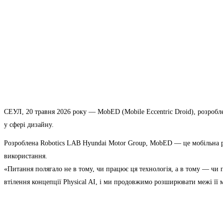
СЕУЛ, 20 травня 2026 року — MobED (Mobile Eccentric Droid), розробл
у сфері дизайну.
Розроблена Robotics LAB Hyundai Motor Group, MobED — це мобільна ро
використання.
«Питання полягало не в тому, чи працює ця технологія, а в тому — чи
втілення концепції Physical AI, і ми продовжимо розширювати межі її