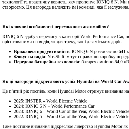
технології та практичну користь, яку пропонує IONIQ 6 N. Ми вд
створюємо. Ця нагорода належить їм і команді, яка її заслужи
Які ключові особливості переможного автомобіля?
IONIQ 6 N здобув перемогу в категорії World Performance Car,
орієнтованими на водія, як для треку, так і для міських доріг.
Вражаюча продуктивність
: IONIQ 6 N розвиває до 641 к.
Фокус на водія
: N e-Shift імітує справжню коробку перед
Передова батарейна технологія
: батарея ємністю 84,0 к
Як ці нагороди підкреслюють успіх Hyundai на World Car A
Це п’ятий рік поспіль, коли Hyundai Motor отримує визнання на
2025: INSTER – World Electric Vehicle
2024: IONIQ 5 N – World Performance Car
2023: IONIQ 6 – World Car of the Year, World Electric Vehicle
2022: IONIQ 5 – World Car of the Year, World Electric Vehicle
Таке постійне визнання підкреслює лідерство Hyundai Motor як