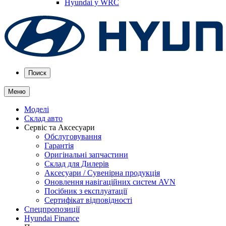
Hyundai у WRC
Поиск
Меню
Моделі
Склад авто
Сервіс та Аксесуари
Обслуговування
Гарантія
Оригінальні запчастини
Склад для Дилерів
Аксесуари / Сувенірна продукція
Оновлення навігаційних систем AVN
Посібник з експлуатації
Сертифікат відповідності
Спецпропозиції
Hyundai Finance