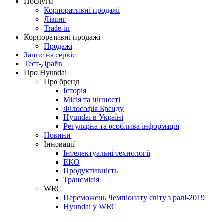
Послуги
Корпоративні продажі
Лізинг
Trade-in
Корпоративні продажі
Продажі
Запис на сервіс
Тест-Драйв
Про Hyundai
Про бренд
Історія
Місія та цінності
Філософія Бренду
Hyundai в Україні
Регулярна та особлива інформація
Новини
Інновації
Інтелектуальні технології
ЕКО
Продуктивність
Трансмісія
WRC
Переможець Чемпіонату світу з ралі-2019
Hyundai у WRC