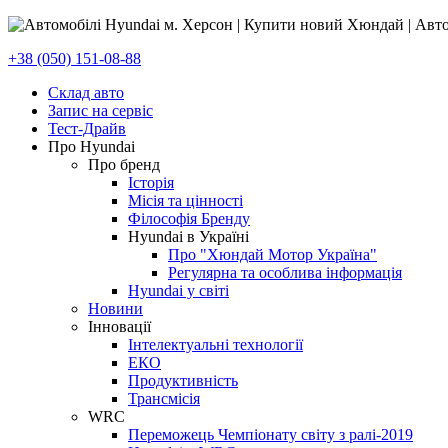
+38 (050) 151-08-88
Склад авто
Запис на сервіс
Тест-Драйв
Про Hyundai
Про бренд
Історія
Місія та цінності
Філософія Бренду
Hyundai в Україні
Про "Хюндай Мотор Україна"
Регулярна та особлива інформація
Hyundai у світі
Новини
Інновації
Інтелектуальні технології
ЕКО
Продуктивність
Трансмісія
WRC
Переможець Чемпіонату світу з ралі-2019