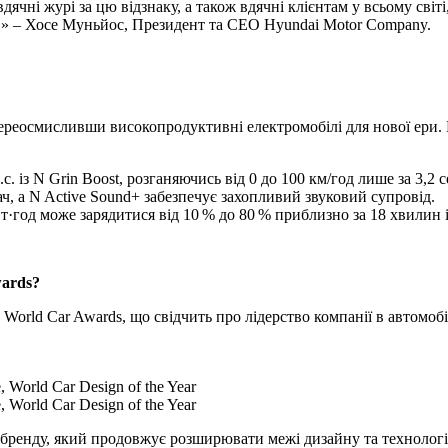
ячні журі за цю відзнаку, а також вдячні клієнтам у всьому світ
ла.» – Хосе Муньйос, Президент та CEO Hyundai Motor Company.
 переосмисливши високопродуктивні електромобілі для нової ери.
с. із N Grin Boost, розганяючись від 0 до 100 км/год лише за 3,2 
ач, а N Active Sound+ забезпечує захопливий звуковий супровід.
Вт·год може зарядитися від 10 % до 80 % приблизно за 18 хвилин
wards?
 World Car Awards, що свідчить про лідерство компанії в автомо
, World Car Design of the Year
, World Car Design of the Year
 бренду, який продовжує розширювати межі дизайну та технологі