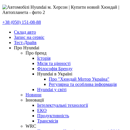
+38 (050) 151-08-88
Склад авто
Запис на сервіс
Тест-Драйв
Про Hyundai
Про бренд
Історія
Місія та цінності
Філософія Бренду
Hyundai в Україні
Про "Хюндай Мотор Україна"
Регулярна та особлива інформація
Hyundai у світі
Новини
Інновації
Інтелектуальні технології
ЕКО
Продуктивність
Трансмісія
WRC