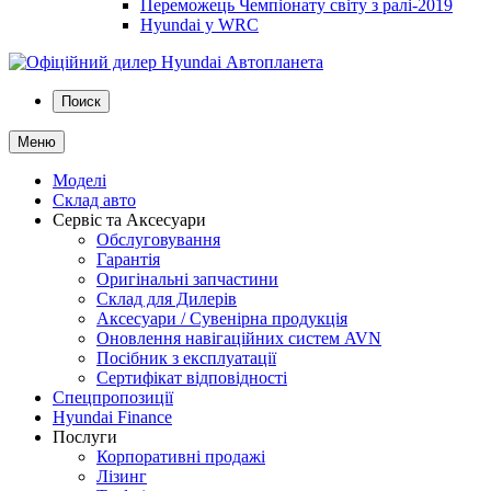
Переможець Чемпіонату світу з ралі-2019
Hyundai у WRC
Поиск
Меню
Моделі
Склад авто
Сервіс та Аксесуари
Обслуговування
Гарантія
Оригінальні запчастини
Склад для Дилерів
Аксесуари / Сувенірна продукція
Оновлення навігаційних систем AVN
Посібник з експлуатації
Сертифікат відповідності
Спецпропозиції
Hyundai Finance
Послуги
Корпоративні продажі
Лізинг