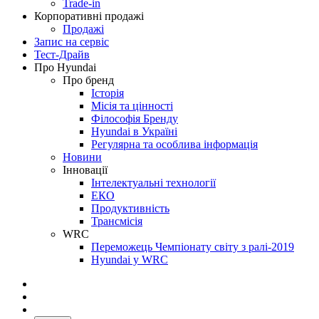
Trade-in
Корпоративні продажі
Продажі
Запис на сервіс
Тест-Драйв
Про Hyundai
Про бренд
Історія
Місія та цінності
Філософія Бренду
Hyundai в Україні
Регулярна та особлива інформація
Новини
Інновації
Інтелектуальні технології
ЕКО
Продуктивність
Трансмісія
WRC
Переможець Чемпіонату світу з ралі-2019
Hyundai у WRC