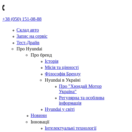
+38 (050) 151-08-88
Склад авто
Запис на сервіс
Тест-Драйв
Про Hyundai
Про бренд
Історія
Місія та цінності
Філософія Бренду
Hyundai в Україні
Про "Хюндай Мотор
Україна"
Регулярна та особлива
інформація
Hyundai у світі
Новини
Інновації
Інтелектуальні технології