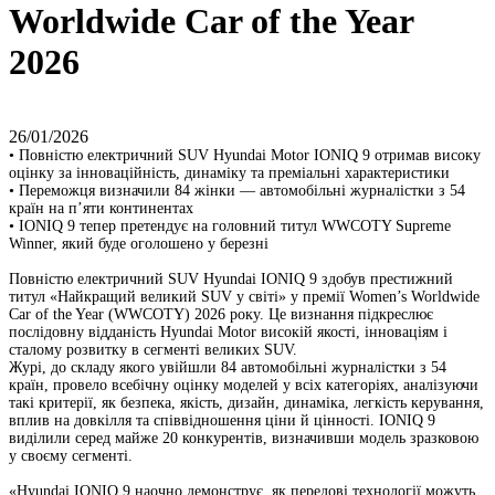
Worldwide Car of the Year
2026
26/01/2026
•
Повністю електричний SUV Hyundai Motor IONIQ 9 отримав високу
оцінку за інноваційність, динаміку та преміальні характеристики
•
Переможця визначили 84 жінки — автомобільні журналістки з 54
країн на п’яти континентах
•
IONIQ 9 тепер претендує на головний титул WWCOTY Supreme
Winner, який буде оголошено у березні
Повністю електричний SUV Hyundai IONIQ 9 здобув престижний
титул «Найкращий великий SUV у світі» у премії Women’s Worldwide
Car of the Year (WWCOTY) 2026 року. Це визнання підкреслює
послідовну відданість Hyundai Motor високій якості, інноваціям і
сталому розвитку в сегменті великих SUV.
Журі, до складу якого увійшли 84 автомобільні журналістки з 54
країн, провело всебічну оцінку моделей у всіх категоріях, аналізуючи
такі критерії, як безпека, якість, дизайн, динаміка, легкість керування,
вплив на довкілля та співвідношення ціни й цінності. IONIQ 9
виділили серед майже 20 конкурентів, визначивши модель зразковою
у своєму сегменті.
«Hyundai IONIQ 9 наочно демонструє, як передові технології можуть