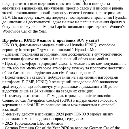
поєднуватися з повсякденною практичністю. Його швидке та
ефективне заряджання, винятковий простір салону й високий рівень
якості встановлюють новий еталон у сегменті великих електричних
SUV. Ця нагорода також підтверджує послідовність прагнення Hyundai
до інновацій і досконалості, адже це вже не перше визнання бренду з
боку нашого журі», — Марта Гарсія, виконавча президентка Women’s
Worldwide Car of the Year.
Що робить IONIQ 9 одним із провідних SUV у світі?
IONIQ 9, флагманська модель лінійки Hyundai IONIQ, уособлює
вершину інженерної думки та інновацій Hyundai Motor:
•
Дизайн: поєднання аеродинамічної досконалості з футуристичною
естетикою формує виразний і впізнаваний образ автомобіля.
•
Простір і комфорт: трирядний салон із можливістю компонування на
шість або сім місць створює атмосферу лаунжу та пропонує достатній
об’єм багажного відділення для сімейних подорожей.
•
Ефективність і сталість: побудований на відзначеній нагородами
платформі E-GMP, IONIQ 9 оснащений передовою 800-вольтовою
архітектурою, що забезпечує ультрашвидке заряджання з 10 до 80
відсотків лише за 24 хвилини на зарядних станціях.
•
Інтелектуальні технології: модель отримала новітнє покоління
Connected Car Navigation Cockpit (ccNC) з підтримкою голосового
керування на базі ШІ та розширеними можливостями цифрової
взаємодії.
З моменту дебюту наприкінці 2024 року IONIQ 9 здобув низку
престижних міжнародних нагород, серед яких:
•
2025 TopGear.com Electric Awards
•
German Premium Car of the Year 2026 за версією German Car of the