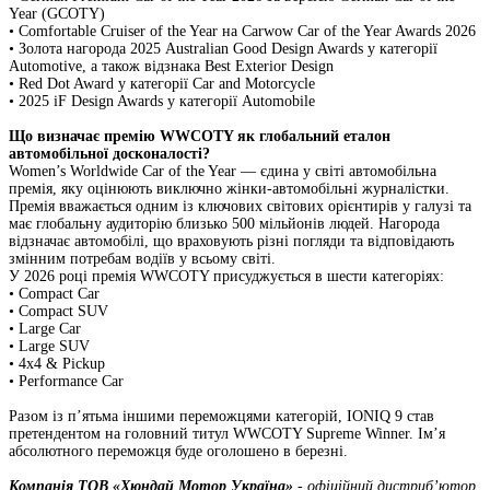
Year (GCOTY)
•
Comfortable Cruiser of the Year на Carwow Car of the Year Awards 2026
•
Золота нагорода 2025 Australian Good Design Awards у категорії
Automotive, а також відзнака Best Exterior Design
•
Red Dot Award у категорії Car and Motorcycle
•
2025 iF Design Awards у категорії Automobile
Що визначає премію WWCOTY як глобальний еталон
автомобільної досконалості?
Women’s Worldwide Car of the Year — єдина у світі автомобільна
премія, яку оцінюють виключно жінки-автомобільні журналістки.
Премія вважається одним із ключових світових орієнтирів у галузі та
має глобальну аудиторію близько 500 мільйонів людей. Нагорода
відзначає автомобілі, що враховують різні погляди та відповідають
змінним потребам водіїв у всьому світі.
У 2026 році премія WWCOTY присуджується в шести категоріях:
•
Compact Car
•
Compact SUV
•
Large Car
•
Large SUV
•
4x4 & Pickup
•
Performance Car
Разом із п’ятьма іншими переможцями категорій, IONIQ 9 став
претендентом на головний титул WWCOTY Supreme Winner. Ім’я
абсолютного переможця буде оголошено в березні.
Компанія ТOВ «Хюндай Мотор Україна»
- офіційний дистриб’ютор