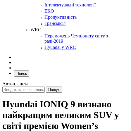
Інтелектуальні технології
ЕКО
Продуктивність
Трансмісія
WRC
Переможець Чемпіонату світу з
ралі-2019
Hyundai у WRC
Поиск
Автопланета
Hyundai IONIQ 9 визнано
найкращим великим SUV у
світі премією Women’s