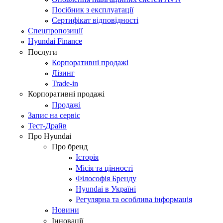
Посібник з експлуатації
Сертифікат відповідності
Спецпропозиції
Hyundai Finance
Послуги
Корпоративні продажі
Лізинг
Trade-in
Корпоративні продажі
Продажі
Запис на сервіс
Тест-Драйв
Про Hyundai
Про бренд
Історія
Місія та цінності
Філософія Бренду
Hyundai в Україні
Регулярна та особлива інформація
Новини
Інновації