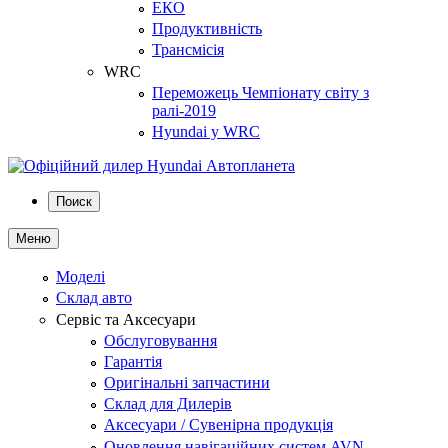
ЕКО
Продуктивність
Трансмісія
WRC
Переможець Чемпіонату світу з
ралі-2019
Hyundai у WRC
Поиск
Меню
Моделі
Склад авто
Сервіс та Аксесуари
Обслуговування
Гарантія
Оригінальні запчастини
Склад для Дилерів
Аксесуари / Сувенірна продукція
Оновлення навігаційних систем AVN