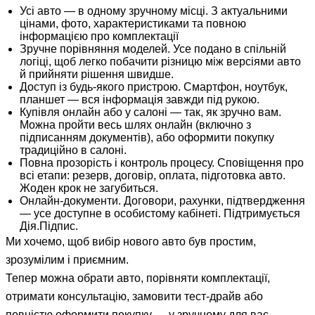
Усі авто — в одному зручному місці. З актуальними
цінами, фото, характеристиками та повною
інформацією про комплектації
Зручне порівняння моделей. Усе подано в спільній
логіці, щоб легко побачити різницю між версіями авто
й прийняти рішення швидше.
Доступ із будь-якого пристрою. Смартфон, ноутбук,
планшет — вся інформація завжди під рукою.
Купівля онлайн або у салоні — так, як зручно вам.
Можна пройти весь шлях онлайн (включно з
підписанням документів), або оформити покупку
традиційно в салоні.
Повна прозорість і контроль процесу. Сповіщення про
всі етапи: резерв, договір, оплата, підготовка авто.
Жоден крок не загубиться.
Онлайн-документи. Договори, рахунки, підтвердження
— усе доступне в особистому кабінеті. Підтримується
Дія.Підпис.
Ми хочемо, щоб вибір нового авто був простим,
зрозумілим і приємним.
Тепер можна обрати авто, порівняти комплектації,
отримати консультацію, замовити тест-драйв або
повністю оформити покупку — у зручному для вас