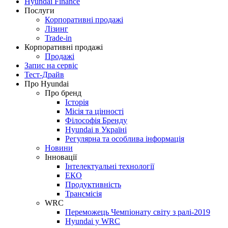
Hyundai Finance
Послуги
Корпоративні продажі
Лізинг
Trade-in
Корпоративні продажі
Продажі
Запис на сервіс
Тест-Драйв
Про Hyundai
Про бренд
Історія
Місія та цінності
Філософія Бренду
Hyundai в Україні
Регулярна та особлива інформація
Новини
Інновації
Інтелектуальні технології
ЕКО
Продуктивність
Трансмісія
WRC
Переможець Чемпіонату світу з ралі-2019
Hyundai у WRC