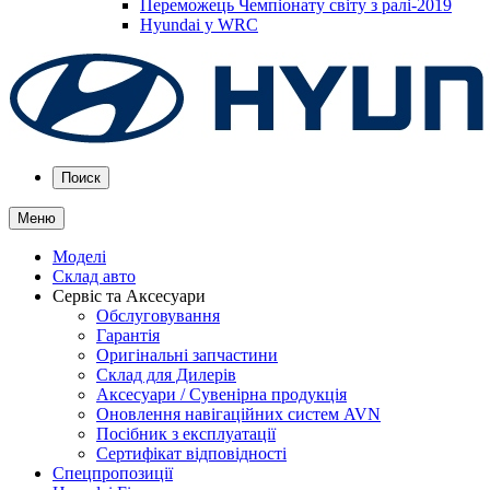
Переможець Чемпіонату світу з ралі-2019
Hyundai у WRC
Поиск
Меню
Моделі
Склад авто
Сервіс та Аксесуари
Обслуговування
Гарантія
Оригінальні запчастини
Склад для Дилерів
Аксесуари / Сувенірна продукція
Оновлення навігаційних систем AVN
Посібник з експлуатації
Сертифікат відповідності
Спецпропозиції