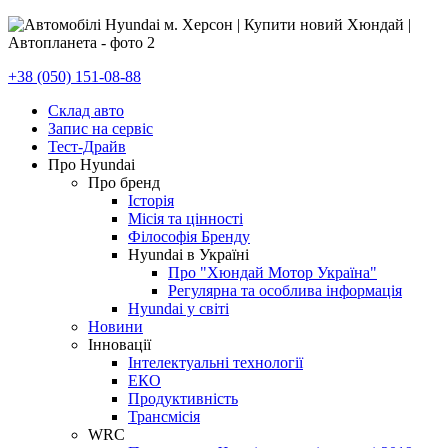
+38 (050) 151-08-88
Склад авто
Запис на сервіс
Тест-Драйв
Про Hyundai
Про бренд
Історія
Місія та цінності
Філософія Бренду
Hyundai в Україні
Про "Хюндай Мотор Україна"
Регулярна та особлива інформація
Hyundai у світі
Новини
Інновації
Інтелектуальні технології
ЕКО
Продуктивність
Трансмісія
WRC