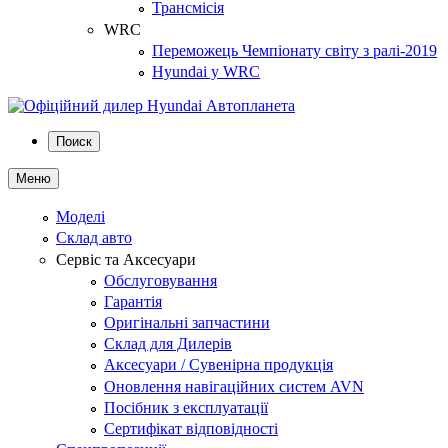
Трансмісія
WRC
Переможець Чемпіонату світу з ралі-2019
Hyundai у WRC
Поиск
Меню
Моделі
Склад авто
Сервіс та Аксесуари
Обслуговування
Гарантія
Оригінальні запчастини
Склад для Дилерів
Аксесуари / Сувенірна продукція
Оновлення навігаційних систем AVN
Посібник з експлуатації
Сертифікат відповідності