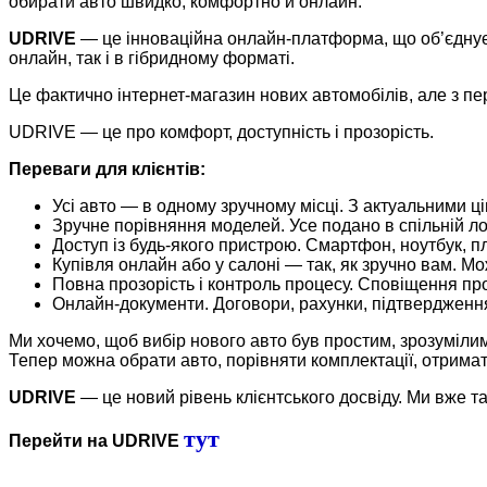
обирати авто швидко, комфортно й онлайн.
UDRIVE
— це інноваційна онлайн-платформа, що об’єднує о
онлайн, так і в гібридному форматі.
Це фактично інтернет-магазин нових автомобілів, але з п
UDRIVE — це про комфорт, доступність і прозорість.
Переваги для клієнтів:
Усі авто — в одному зручному місці. З актуальними 
Зручне порівняння моделей. Усе подано в спільній л
Доступ із будь-якого пристрою. Смартфон, ноутбук, 
Купівля онлайн або у салоні — так, як зручно вам. М
Повна прозорість і контроль процесу. Сповіщення про 
Онлайн-документи. Договори, рахунки, підтвердження
Ми хочемо, щоб вибір нового авто був простим, зрозуміли
Тепер можна обрати авто, порівняти комплектації, отрима
UDRIVE
— це новий рівень клієнтського досвіду. Ми вже т
тут
Перейти на UDRIVE