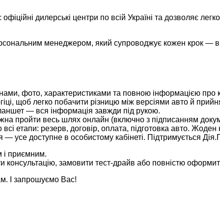
фіційні дилерські центри по всій Україні та дозволяє легко
ерсональним менеджером, який супроводжує кожен крок — від
цінами, фото, характеристиками та повною інформацією про 
огіці, щоб легко побачити різницю між версіями авто й при
планшет — вся інформація завжди під рукою.
ожна пройти весь шлях онлайн (включно з підписанням докум
всі етапи: резерв, договір, оплата, підготовка авто. Жоден 
 — усе доступне в особистому кабінеті. Підтримується Дія.
м і приємним.
ти консультацію, замовити тест-драйв або повністю оформит
ам. І запрошуємо Вас!