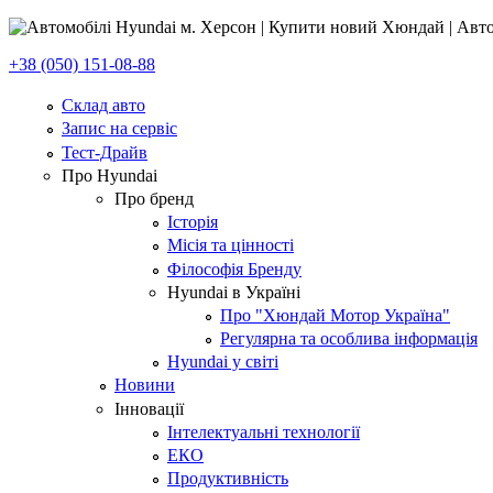
+38 (050) 151-08-88
Склад авто
Запис на сервіс
Тест-Драйв
Про Hyundai
Про бренд
Історія
Місія та цінності
Філософія Бренду
Hyundai в Україні
Про "Хюндай Мотор Україна"
Регулярна та особлива інформація
Hyundai у світі
Новини
Інновації
Інтелектуальні технології
ЕКО
Продуктивність