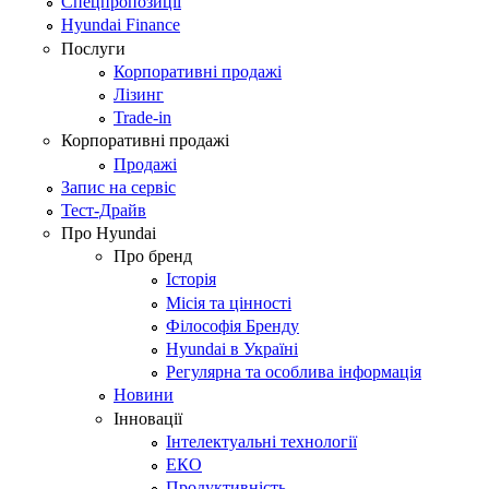
Спецпропозиції
Hyundai Finance
Послуги
Корпоративні продажі
Лізинг
Trade-in
Корпоративні продажі
Продажі
Запис на сервіс
Тест-Драйв
Про Hyundai
Про бренд
Історія
Місія та цінності
Філософія Бренду
Hyundai в Україні
Регулярна та особлива інформація
Новини
Інновації
Інтелектуальні технології
ЕКО
Продуктивність