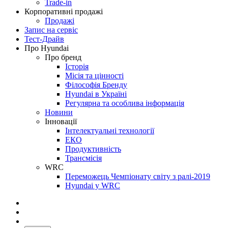
Trade-in
Корпоративні продажі
Продажі
Запис на сервіс
Тест-Драйв
Про Hyundai
Про бренд
Історія
Місія та цінності
Філософія Бренду
Hyundai в Україні
Регулярна та особлива інформація
Новини
Інновації
Інтелектуальні технології
ЕКО
Продуктивність
Трансмісія
WRC
Переможець Чемпіонату світу з ралі-2019
Hyundai у WRC