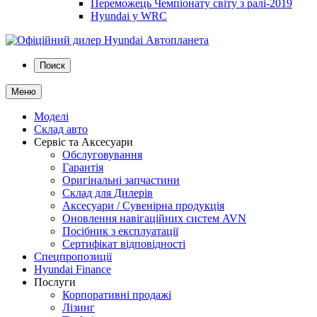
Переможець Чемпіонату світу з ралі-2019
Hyundai у WRC
Поиск
Меню
Моделі
Склад авто
Сервіс та Аксесуари
Обслуговування
Гарантія
Оригінальні запчастини
Склад для Дилерів
Аксесуари / Сувенірна продукція
Оновлення навігаційних систем AVN
Посібник з експлуатації
Сертифікат відповідності
Спецпропозиції
Hyundai Finance
Послуги
Корпоративні продажі
Лізинг