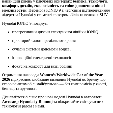
найвищий рівень у ключових критеріях:
безпека, технології,
комфорт, дизайн, екологічність та співвідношення ціни і
можливостей
. Перемога IONIQ 9 є черговим підтвердженням
лідерства Hyundai у сегменті електромобілів та великих SUV.
Hyundai IONIQ 9 поєднує:
прогресивний дизайн електричної лінійки IONIQ
просторий салон преміального рівня
сучасні системи допомоги водієві
інноваційні електричні технології
фокус на комфорт для всієї родини
Отримання нагороди
Women’s Worldwide Car of the Year
2026
підкреслює глобальне визнання Hyundai як бренду, що
створює автомобілі майбутнього — без компромісів у якості,
безпеці та зручності.
Дізнавайтеся більше про нові моделі Hyundai в автосалоні
Автомир Hyundai у Вінниці
та відкривайте світ сучасних
технологій разом з нами.