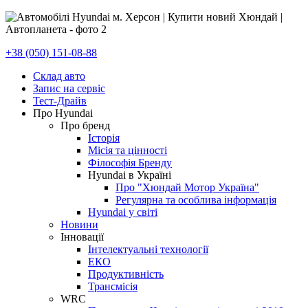
+38 (050) 151-08-88
Склад авто
Запис на сервіс
Тест-Драйв
Про Hyundai
Про бренд
Історія
Місія та цінності
Філософія Бренду
Hyundai в Україні
Про "Хюндай Мотор Україна"
Регулярна та особлива інформація
Hyundai у світі
Новини
Інновації
Інтелектуальні технології
ЕКО
Продуктивність
Трансмісія
WRC