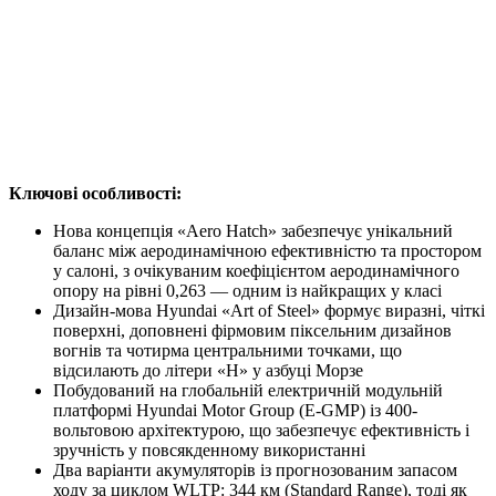
Ключові особливості:
Нова концепція «Aero Hatch» забезпечує унікальний
баланс між аеродинамічною ефективністю та простором
у салоні, з очікуваним коефіцієнтом аеродинамічного
опору на рівні 0,263 — одним із найкращих у класі
Дизайн-мова Hyundai «Art of Steel» формує виразні, чіткі
поверхні, доповнені фірмовим піксельним дизайнов
вогнів та чотирма центральними точками, що
відсилають до літери «H» у азбуці Морзе
Побудований на глобальній електричній модульній
платформі Hyundai Motor Group (E-GMP) із 400-
вольтовою архітектурою, що забезпечує ефективність і
зручність у повсякденному використанні
Два варіанти акумуляторів із прогнозованим запасом
ходу за циклом WLTP: 344 км (Standard Range), тоді як