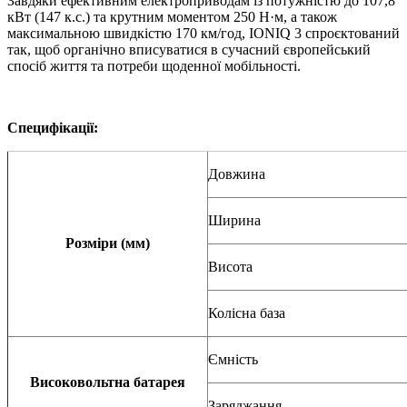
Завдяки ефективним електроприводам із потужністю до 107,8
кВт (147 к.с.) та крутним моментом 250 Н·м, а також
максимальною швидкістю 170 км/год, IONIQ 3 спроєктований
так, щоб органічно вписуватися в сучасний європейський
спосіб життя та потреби щоденної мобільності.
Специфікації:
Довжина
Ширина
Розміри (мм)
Висота
Колісна база
Ємність
Високовольтна батарея
Заряджання