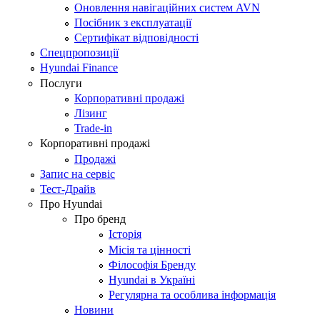
Оновлення навігаційних систем AVN
Посібник з експлуатації
Сертифікат відповідності
Спецпропозиції
Hyundai Finance
Послуги
Корпоративні продажі
Лізинг
Trade-in
Корпоративні продажі
Продажі
Запис на сервіс
Тест-Драйв
Про Hyundai
Про бренд
Історія
Місія та цінності
Філософія Бренду
Hyundai в Україні
Регулярна та особлива інформація
Новини