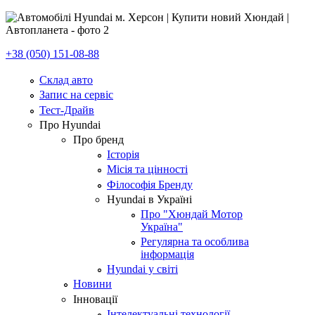
+38 (050) 151-08-88
Склад авто
Запис на сервіс
Тест-Драйв
Про Hyundai
Про бренд
Історія
Місія та цінності
Філософія Бренду
Hyundai в Україні
Про "Хюндай Мотор
Україна"
Регулярна та особлива
інформація
Hyundai у світі
Новини
Інновації
Інтелектуальні технології