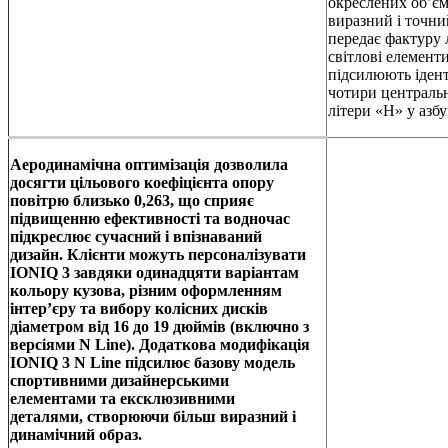
окреслених об’є
виразний і точни
передає фактуру 
світлові елементи
підсилюють ідент
чотири центральн
літери «H» у азбу
Аеродинамічна оптимізація дозволила
досягти цільового коефіцієнта опору
повітрю близько 0,263, що сприяє
підвищенню ефективності та водночас
підкреслює сучасний і впізнаваний
дизайн. Клієнти можуть персоналізувати
IONIQ 3 завдяки одинадцяти варіантам
кольору кузова, різним оформленням
інтер’єру та вибору колісних дисків
діаметром від 16 до 19 дюймів (включно з
версіями N Line). Додаткова модифікація
IONIQ 3 N Line підсилює базову модель
спортивними дизайнерськими
елементами та ексклюзивними
деталями, створюючи більш виразний і
динамічний образ.