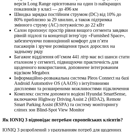
версія Long Range орієнтована на один із найкращих
показників у класі — до 496 км
Швидка зарядка постійним струмом (DC) від 10% до
80% приблизно за 29 хвилин, а також підтримка
змінного струму (AC) потужністю до 22 кВт
Салон пропонує простір рівня вищого сегмента завдяки
рівній підлозі та концепції інтер’єру «Furnished Space»,
забезпечуючи повноцінний комфорт для п’яти
пасажирів і зручне розміщення трьох дорослих на
задньому ряду
Багажне відділення об’ємом 441 літр має всі шанси стати
еталоном у сегменті, підвищуючи практичність для
щоденного використання, доповнене інтегрованим
відсіком Megabox
Інформаційно-розважальна система Pleos Connect на базі
Android Automotive OS (AAOS) з інтуїтивними
дисплеями та розширеними можливостями підключення
Комплекс систем допомоги водієві Hyundai SmartSense,
включаючи Highway Driving Assist 2 (HDA2), Remote
Smart Parking Assist (RSPA) та систему моніторингу
сліпих зон Blind-Spot View Monitor
Як IONIQ 3 відповідає потребам європейських клієнтів?
IONIQ 3 розроблений з урахуванням потреб для щоденних