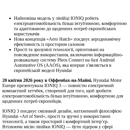
Найновіша модель у лінійці IONIQ робить
електроавтомобільність більш інтуїтивною, комфортною
та адаптованою до щоденних потреб європейських
користувачів
Нова концепція «Aero Hatch» поєднує аеродинамічну
ефективність із просторим салоном
Прості та зрозумілі технології, орієнтовані на
повсякденне використання, включаючи інформаційно-
розважальну систему Pleos Connect на базі Android
Automotive OS (AAOS), яка вперше з’являється в
європейській моделі Hyundai
20 квітня 2026 року в
Оффенбах-на-Майні,
Hyundai Motor
Europe презентувала IONIQ 3 — повністю електричний
компактний хетчбек, створений для того, щоб зробити
електроавтомобільність більш інтуїтивною, комфортною для
щоденних потреб європейців.
IONIQ 3 поєднує сміливий дизайн, натхненний філософією
Hyundai «Art of Steel», прості та зручні у використанні
технології, а також просторий і комфортний інтер’єр.
Втілюючи місію лінійки IONIQ — бути лідером у сфері