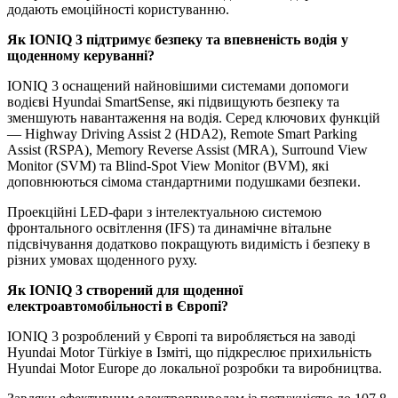
додають емоційності користуванню.
Як
IONIQ
3 підтримує безпеку та впевненість водія у
щоденному керуванні?
IONIQ 3 оснащений найновішими системами допомоги
водієві Hyundai SmartSense, які підвищують безпеку та
зменшують навантаження на водія. Серед ключових функцій
— Highway Driving Assist 2 (HDA2), Remote Smart Parking
Assist (RSPA), Memory Reverse Assist (MRA), Surround View
Monitor (SVM) та Blind-Spot View Monitor (BVM), які
доповнюються сімома стандартними подушками безпеки.
Проекційні LED-фари з інтелектуальною системою
фронтального освітлення (IFS) та динамічне вітальне
підсвічування додатково покращують видимість і безпеку в
різних умовах щоденного руху.
Як
IONIQ
3 створений для щоденної
електроавтомобільності в Європі?
IONIQ 3 розроблений у Європі та виробляється на заводі
Hyundai Motor Türkiye в Ізміті, що підкреслює прихильність
Hyundai Motor Europe до локальної розробки та виробництва.