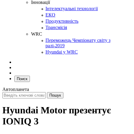
Інновації
Інтелектуальні технології
ЕКО
Продуктивність
Трансмісія
WRC
Переможець Чемпіонату світу з
ралі-2019
Hyundai у WRC
Поиск
Автопланета
Hyundai Motor презентує
IONIQ 3