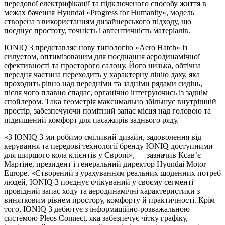
передової електрифікації та підключеного способу життя в
межах бачення Hyundai «Progress for Humanity», модель
створена з використанням дизайнерського підходу, що
поєднує простоту, точність і автентичність матеріалів.
IONIQ 3 представляє нову типологію «Aero Hatch» із
силуетом, оптимізованим для поєднання аеродинамічної
ефективності та просторого салону. Його низька, обтічна
передня частина переходить у характерну лінію даху, яка
проходить рівно над передніми та задніми рядами сидінь,
після чого плавно спадає, органічно інтегруючись із заднім
спойлером. Така геометрія максимально збільшує внутрішній
простір, забезпечуючи помітний запас місця над головою та
підвищений комфорт для пасажирів заднього ряду.
«З IONIQ 3 ми робимо сміливий дизайн, задоволення від
керування та передові технології бренду IONIQ доступними
для ширшого кола клієнтів у Європі», — зазначив Ксав’є
Мартіне, президент і генеральний директор Hyundai Motor
Europe. «Створений з урахуванням реальних щоденних потреб
людей, IONIQ 3 поєднує очікуваний у своєму сегменті
провідний запас ходу та аеродинамічні характеристики з
винятковим рівнем простору, комфорту й практичності. Крім
того, IONIQ 3 дебютує з інформаційно-розважальною
системою Pleos Connect, яка забезпечує чітку графіку,