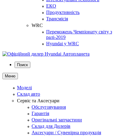
ЕКО
Продуктивність
Трансмісія
WRC
Переможець Чемпіонату світу з
ралі-2019
Hyundai у WRC
Поиск
Меню
Моделі
Склад авто
Сервіс та Аксесуари
Обслуговування
Гарантія
Оригінальні запчастини
Склад для Дилерів
Аксесуари / Сувенірна продукція