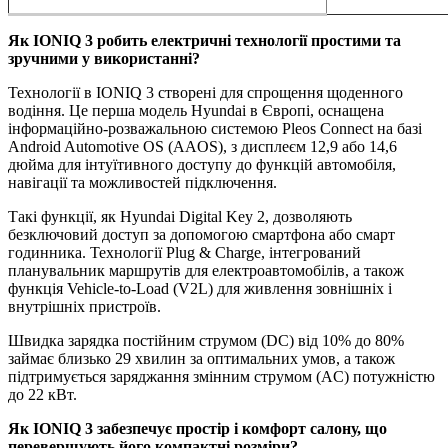
Як
IONIQ
3 робить електричні технології простими та
зручними у використанні?
Технології в IONIQ 3 створені для спрощення щоденного
водіння. Це перша модель Hyundai в Європі, оснащена
інформаційно-розважальною системою Pleos Connect на базі
Android Automotive OS (AAOS), з дисплеєм 12,9 або 14,6
дюйма для інтуїтивного доступу до функцій автомобіля,
навігації та можливостей підключення.
Такі функції, як Hyundai Digital Key 2, дозволяють
безключовий доступ за допомогою смартфона або смарт
годинника. Технології Plug & Charge, інтегрований
планувальник маршрутів для електроавтомобілів, а також
функція Vehicle-to-Load (V2L) для живлення зовнішніх і
внутрішніх пристроїв.
Швидка зарядка постійним струмом (DC) від 10% до 80%
займає близько 29 хвилин за оптимальних умов, а також
підтримується заряджання змінним струмом (AC) потужністю
до 22 кВт.
Як
IONIQ
3 забезпечує простір і комфорт салону, що
перевершують його компактні розміри?