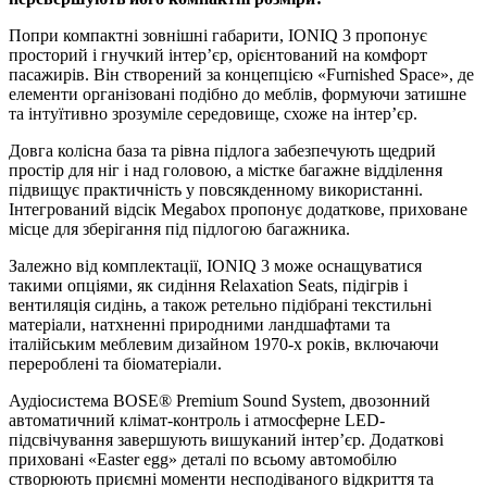
Попри компактні зовнішні габарити, IONIQ 3 пропонує
просторий і гнучкий інтер’єр, орієнтований на комфорт
пасажирів. Він створений за концепцією «Furnished Space», де
елементи організовані подібно до меблів, формуючи затишне
та інтуїтивно зрозуміле середовище, схоже на інтер’єр.
Довга колісна база та рівна підлога забезпечують щедрий
простір для ніг і над головою, а містке багажне відділення
підвищує практичність у повсякденному використанні.
Інтегрований відсік Megabox пропонує додаткове, приховане
місце для зберігання під підлогою багажника.
Залежно від комплектації, IONIQ 3 може оснащуватися
такими опціями, як сидіння Relaxation Seats, підігрів і
вентиляція сидінь, а також ретельно підібрані текстильні
матеріали, натхненні природними ландшафтами та
італійським меблевим дизайном 1970-х років, включаючи
перероблені та біоматеріали.
Аудіосистема BOSE® Premium Sound System, двозонний
автоматичний клімат-контроль і атмосферне LED-
підсвічування завершують вишуканий інтер’єр. Додаткові
приховані «Easter egg» деталі по всьому автомобілю
створюють приємні моменти несподіваного відкриття та