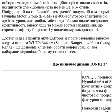
поїздок, молодих сімей та інноваційно орієнтованих клієнтів,
які цінують функціональність не менше, ніж стиль.
Побудований на глобальній електричній модульній платформі
Hyundai Motor Group (E-GMP) із 400-вольтовою електричною
архітектурою, автомобіль забезпечує збалансоване поєднання
ефективності, запасу ходу та можливостей заряджання, що
сприяє комфорту й простоті у щоденному використанні.
Доступні два варіанти акумуляторів із прогнозованим запасом
ходу за циклом WLTP: 344 км (Standard Range) та 496 км (Long
Range), що дозволяє клієнтам обрати конфігурацію, яка
найкраще відповідає їхньому стилю життя.
Що визначає дизайн IONIQ 3?
IONIQ 3 привнос
Hyundai «Art of S
компактних елек
базується на філо
чистотою процесу
фактурою металу
Поверхні зведені 