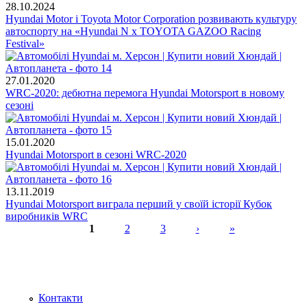
28.10.2024
Hyundai Motor і Toyota Motor Corporation розвивають культуру
автоспорту на «Hyundai N x TOYOTA GAZOO Racing
Festival»
27.01.2020
WRC-2020: дебютна перемога Hyundai Motorsport в новому
сезоні
15.01.2020
Hyundai Motorsport в сезоні WRC-2020
13.11.2019
Hyundai Motorsport виграла перший у своїй історії Кубок
виробників WRC
1
2
3
›
»
Сторінки
Контакти