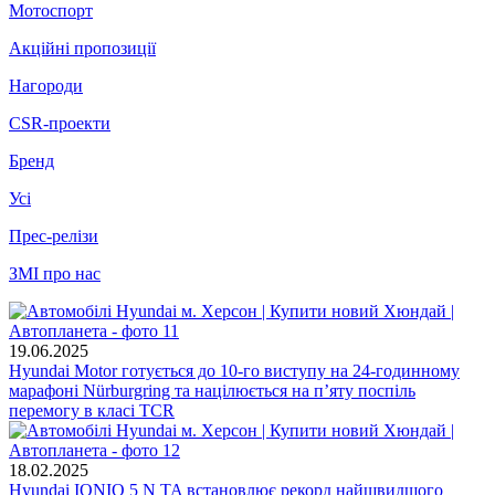
Мотоспорт
Акційні пропозиції
Нагороди
CSR-проекти
Бренд
Усі
Прес-релізи
ЗМІ про нас
19.06.2025
Hyundai Motor готується до 10-го виступу на 24-годинному
марафоні Nürburgring та націлюється на п’яту поспіль
перемогу в класі TCR
18.02.2025
Hyundai IONIQ 5 N TA встановлює рекорд найшвидшого