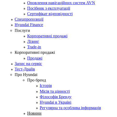
Оновлення навігаційних систем AVN
Посібник з експлуатації
Сертифікат відповідності
Спецпропозиції
Hyundai Finance
Послуги
Корпоративні продажі
Лізинг
Trade-in
Корпоративні продажі
Продажі
Запис на сервіс
Тест-Драйв
Про Hyundai
Про бренд
Історія
Місія та цінності
Філософія Бренду
Hyundai в Україні
Регулярна та особлива інформація
Новини