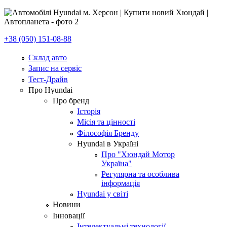
+38 (050) 151-08-88
Склад авто
Запис на сервіс
Тест-Драйв
Про Hyundai
Про бренд
Історія
Місія та цінності
Філософія Бренду
Hyundai в Україні
Про "Хюндай Мотор
Україна"
Регулярна та особлива
інформація
Hyundai у світі
Новини
Інновації
Інтелектуальні технології