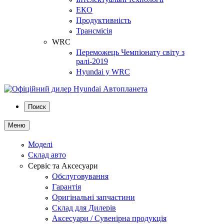
ЕКО
Продуктивність
Трансмісія
WRC
Переможець Чемпіонату світу з
ралі-2019
Hyundai у WRC
Поиск
Меню
Моделі
Склад авто
Сервіс та Аксесуари
Обслуговування
Гарантія
Оригінальні запчастини
Склад для Дилерів
Аксесуари / Сувенірна продукція