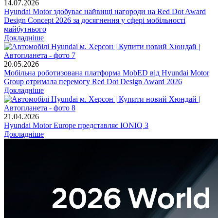
14.07.2026
Hyundai Motor здобуває найвищі нагороди на Red Dot Award
Design Concept 2026 за досягнення у сфері мобільності
майбутнього
Докладніше
20.05.2026
Мобільна роботизована платформа MobED від Hyundai Motor
Group отримала перемогу Red Dot Design Award 2026
Докладніше
21.04.2026
Hyundai Motor Europe представляє IONIQ 3
Докладніше